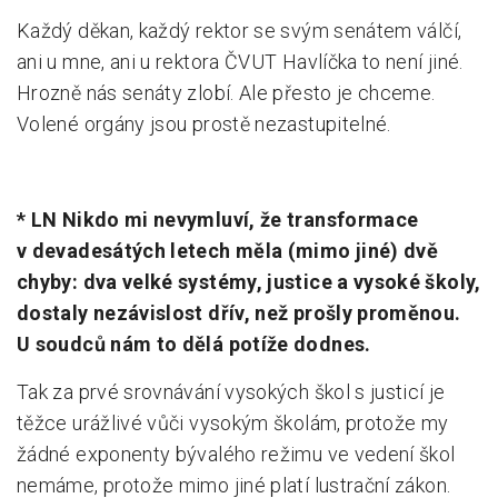
Každý děkan, každý rektor se svým senátem válčí,
ani u mne, ani u rektora ČVUT Havlíčka to není jiné.
Hrozně nás senáty zlobí. Ale přesto je chceme.
Volené orgány jsou prostě nezastupitelné.
* LN Nikdo mi nevymluví, že transformace
v devadesátých letech měla (mimo jiné) dvě
chyby: dva velké systémy, justice a vysoké školy,
dostaly nezávislost dřív, než prošly proměnou.
U soudců nám to dělá potíže dodnes.
Tak za prvé srovnávání vysokých škol s justicí je
těžce urážlivé vůči vysokým školám, protože my
žádné exponenty bývalého režimu ve vedení škol
nemáme, protože mimo jiné platí lustrační zákon.