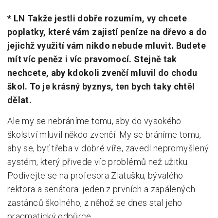
* LN Takže jestli dobře rozumím, vy chcete
poplatky, které vám zajistí peníze na dřevo a do
jejichž využití vám nikdo nebude mluvit. Budete
mít víc peněz i víc pravomocí. Stejně tak
nechcete, aby kdokoli zvenčí mluvil do chodu
škol. To je krásný byznys, ten bych taky chtěl
dělat.
Ale my se nebráníme tomu, aby do vysokého
školství mluvil někdo zvenčí. My se bráníme tomu,
aby se, byť třeba v dobré víře, zavedl nepromyšlený
systém, který přivede víc problémů než užitku.
Podívejte se na profesora Zlatušku, bývalého
rektora a senátora: jeden z prvních a zapálených
zastánců školného, z něhož se dnes stal jeho
pragmatický odpůrce.