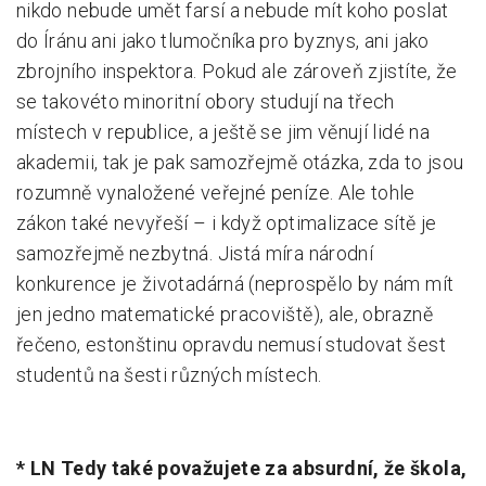
nikdo nebude umět farsí a nebude mít koho poslat
do Íránu ani jako tlumočníka pro byznys, ani jako
zbrojního inspektora. Pokud ale zároveň zjistíte, že
se takovéto minoritní obory studují na třech
místech v republice, a ještě se jim věnují lidé na
akademii, tak je pak samozřejmě otázka, zda to jsou
rozumně vynaložené veřejné peníze. Ale tohle
zákon také nevyřeší – i když optimalizace sítě je
samozřejmě nezbytná. Jistá míra národní
konkurence je životadárná (neprospělo by nám mít
jen jedno matematické pracoviště), ale, obrazně
řečeno, estonštinu opravdu nemusí studovat šest
studentů na šesti různých místech.
* LN Tedy také považujete za absurdní, že škola,