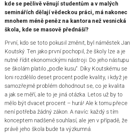
kde se pečlivě věnují studentům a v malých
seminářích dělají vědeckou práci, má nakonec
mnohem méně peněz na kantora než vesnická
škola, kde se masově přednáší?
První, kdo se toto pokusil změnit, byl náměstek Jan
Koutský. Ten jako první pochopil, že školy lze a je
nutné řídit ekonomickými nástroji. Do jeho nástupu
se školám platilo „podle kusu“. Díky Koutskému se
loni rozdělilo deset procent podle kvality, i když je
samozřejmě problém dohodnout se, co je kvalita
a jak se měří, ale to je jiná otázka. Letos už by to
mělo být dvacet procent – hurá! Ale k tomu přece
není potřeba žádný zákon. A navíc: každý s tím
konceptem nadšeně souhlasí, ale jen v případě, že
právě jeho škola bude ta výzkumná.