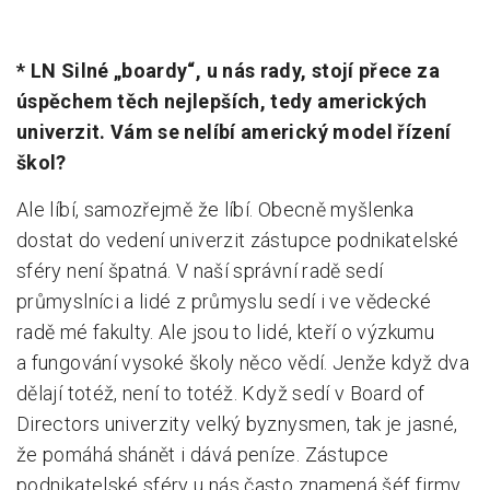
* LN Silné „boardy“, u nás rady, stojí přece za
úspěchem těch nejlepších, tedy amerických
univerzit. Vám se nelíbí americký model řízení
škol?
Ale líbí, samozřejmě že líbí. Obecně myšlenka
dostat do vedení univerzit zástupce podnikatelské
sféry není špatná. V naší správní radě sedí
průmyslníci a lidé z průmyslu sedí i ve vědecké
radě mé fakulty. Ale jsou to lidé, kteří o výzkumu
a fungování vysoké školy něco vědí. Jenže když dva
dělají totéž, není to totéž. Když sedí v Board of
Directors univerzity velký byznysmen, tak je jasné,
že pomáhá shánět i dává peníze. Zástupce
podnikatelské sféry u nás často znamená šéf firmy,