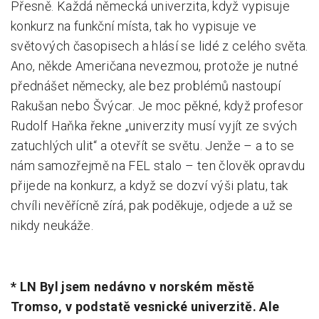
Přesně. Každá německá univerzita, když vypisuje
konkurz na funkční místa, tak ho vypisuje ve
světových časopisech a hlásí se lidé z celého světa.
Ano, někde Američana nevezmou, protože je nutné
přednášet německy, ale bez problémů nastoupí
Rakušan nebo Švýcar. Je moc pěkné, když profesor
Rudolf Haňka řekne „univerzity musí vyjít ze svých
zatuchlých ulit“ a otevřít se světu. Jenže – a to se
nám samozřejmě na FEL stalo – ten člověk opravdu
přijede na konkurz, a když se dozví výši platu, tak
chvíli nevěřícně zírá, pak poděkuje, odjede a už se
nikdy neukáže.
* LN Byl jsem nedávno v norském městě
Tromso, v podstatě vesnické univerzitě. Ale