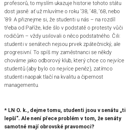
profesorů, to myslím ukazuje historie tohoto státu
dost jasně: ať už mluvíme o roku ’38, ’48, ’68, nebo
’89. A přiznejme si, že studenti u nás – na rozdíl
třeba od Paříže, kde šlo v podstatě o protesty vůči
rodičům – vždy usilovali o něco podstatného. Čili:
studenti v senátech nejsou prvek zpátečnický, ale
progresivní. To spíš my zaměstnanci se někdy
chováme jako odborový klub, který chce co nejvíce
studentů (aby bylo co nejvíce peněz), zatímco
studenti naopak tlačí na kvalitu a čipernost
managementu.
* LN O. k., dejme tomu, studenti jsou v senátu „ti
lepší“. Ale není přece problém v tom, že senáty
samotné mají obrovské pravomoci?