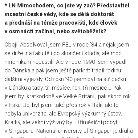
* LN Mimochodem, co jste vy zač? Představitel
incestní české vědy, kde se dělá doktorát
a přednáší na témže pracovišti, kde člověk
v osmnácti začínal, nebo světoběžník?
Obojí. Absolvoval jsem FEL v roce ’84 a nějak jsem
se držel na fakultě i po skončení studia, ale moc
mne nikam nepustili. Ale v roce 1990 jsem vypadl
do Dánska a pak jsem ještě párkrát trápil rodinu
dalšími výjezdy. Od roku ’90 jsem byl na střídačku
v Dánsku a tady, tři měsíce, rok, tři měsíce… Pak
jsem byl krátkodobě ve Velké Británii, pak skoro rok
v Irsku. Jo, byl jsem také přes rok v Itálii, ale to
nebyla univerzita, ale Evropský výzkumný ústav.
Krátký, ale velmi výživný byl i tříměsíční pobyt
v Singapuru. National university of Singapur je druhá