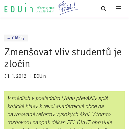
Informujeme
o vzdělávání
Všechny články
← Články
Všechny články
Zmenšovat vliv studentů je
Týdeník bEDUin
zločin
Analýzy
31. 1. 2012
EDUin
Audit vzdělávacího systému
Všechny analýzy
V médiích v posledním týdnu převážily spíš
kritické hlasy k rekci akademické obce na
Pro média
navrhované reformy vysokých škol. V tomto
Tiskové zprávy
rozhovoru naopak děkan FEL ČVUT obhajuje
Pro média