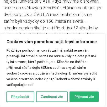
nejlepší univerzita v Asii. Když mluvíme o srovnání,
tak se do světových žebříčků většinou dostanou jen
dvě školy: UK a ČVUT. A mezi technikami jsme
zatím byli vždycky do 150. místa na světě –
a hodnocených škol je asi třicet tisíc! Zajímalo by
mne, kolik českých institucí je na tom tak dobře.
Cookies vám pomohou najít lepší informace
Když lépe pochopíme, co vás zajímá, nabídneme vám
* LN Co byla největší zkušenost?
přesnější informační servis na míru a vždy najdete přesně
ty informace, které potřebujete.
Klikněte na tlačítko
Největší zážitek byl v Singapuru. Jak obrovskou
„Přijmout vše“ a dejte EDUinu souhlas s využíváním
prestiž univerzita má – nejen u veřejnosti. I u nás je
souborů cookies a používání technologií k měření výsledků
stále vysokoškolský profesor druhé nejlépe
vašeho brouzdání nebo k přizpůsobení webové stránky k
hodnocené povolání, na rozdíl třeba od politika, ale
vaší spokojenosti.
tam vás berou vážně i státní instituce. Jak je známo,
Přizpůsobit
Zamítnout vše
Přijmout vše
Singapur je takový velmi zvláštní typ demokracie,
spíš diktatura vzdělanostní elity. Všichni členové