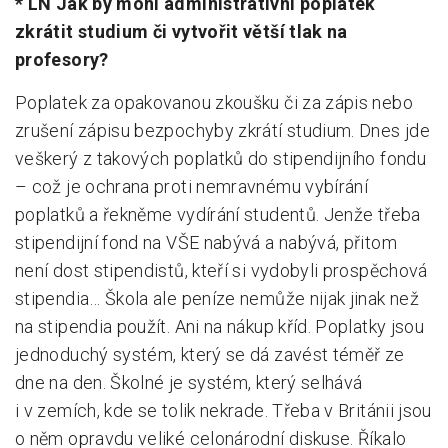
* LN Jak by mohl administrativní poplatek
zkrátit studium či vytvořit větší tlak na
profesory?
Poplatek za opakovanou zkoušku či za zápis nebo
zrušení zápisu bezpochyby zkrátí studium. Dnes jde
veškerý z takových poplatků do stipendijního fondu
– což je ochrana proti nemravnému vybírání
poplatků a řekněme vydírání studentů. Jenže třeba
stipendijní fond na VŠE nabývá a nabývá, přitom
není dost stipendistů, kteří si vydobyli prospěchová
stipendia… Škola ale peníze nemůže nijak jinak než
na stipendia použít. Ani na nákup kříd. Poplatky jsou
jednoduchý systém, který se dá zavést téměř ze
dne na den. Školné je systém, který selhává
i v zemích, kde se tolik nekrade. Třeba v Británii jsou
o něm opravdu veliké celonárodní diskuse. Říkalo