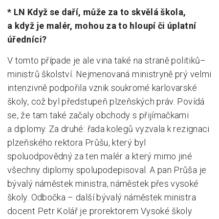
* LN Když se daří, může za to skvělá škola,
a když je malér, mohou za to hloupí či úplatní
úředníci?
V tomto případe je ale vina také na straně politiků–
ministrů školství. Nejmenovaná ministryně prý velmi
intenzivně podpořila vznik soukromé karlovarské
školy, což byl předstupeň plzeňských práv. Povídá
se, že tam také začaly obchody s přijímačkami
a diplomy. Za druhé: řada kolegů vyzvala k rezignaci
plzeňského rektora Průšu, který byl
spoluodpovědný za ten malér a který mimo jiné
všechny diplomy spolupodepisoval. A pan Průša je
bývalý náměstek ministra, náměstek přes vysoké
školy. Odbočka – další bývalý náměstek ministra
docent Petr Kolář je prorektorem Vysoké školy