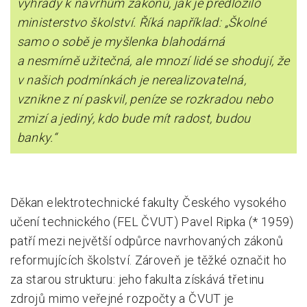
výhrady k návrhům zákonů, jak je předložilo
ministerstvo školství. Říká například: „Školné
Pro zřizovatele
samo o sobě je myšlenka blahodárná
Konference Lepší škola
a nesmírně užitečná, ale mnozí lidé se shodují, že
v našich podmínkách je nerealizovatelná,
Kápézetka - průvodce pro zřizovatele
vznikne z ní paskvil, peníze se rozkradou nebo
Klub zřizovatelů
zmizí a jediný, kdo bude mít radost, budou
O nás
banky.“
O nás
Partneři a dárci
Děkan elektrotechnické fakulty Českého vysokého
Kontakty
učení technického (FEL ČVUT) Pavel Ripka (* 1959)
patří mezi největší odpůrce navrhovaných zákonů
reformujících školství. Zároveň je těžké označit ho
za starou strukturu: jeho fakulta získává třetinu
zdrojů mimo veřejné rozpočty a ČVUT je