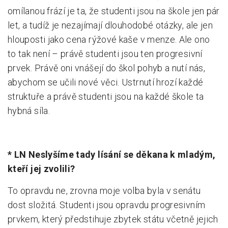
omílanou frází je ta, že studenti jsou na škole jen pár
let, a tudíž je nezajímají dlouhodobé otázky, ale jen
hlouposti jako cena rýžové kaše v menze. Ale ono
to tak není – právě studenti jsou ten progresivní
prvek. Právě oni vnášejí do škol pohyb a nutí nás,
abychom se učili nové věci. Ustrnutí hrozí každé
struktuře a právě studenti jsou na každé škole ta
hybná síla.
* LN Neslyšíme tady lísání se děkana k mladým,
kteří jej zvolili?
To opravdu ne, zrovna moje volba byla v senátu
dost složitá. Studenti jsou opravdu progresivním
prvkem, který předstihuje zbytek státu včetně jejich