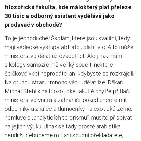
filozofická fakulta, kde málokterý plat přeleze
30 tisíc a odborný asistent vydělává jako
prodavač v obchodě?
To je jednoduché! Školám, které jsou kvalitní, tedy
mají vědecké výstupy atd. atd., platit víc. A to může
ministerstvo dělat už dvacet let. Ale jinak mám
s kolegy samozřejmě veliký soucit, některé
špičkové věci neprodáte, ani kdybyste se rozkrájeli.
Na druhou stranu: mnoho věcí udělat lze. Děkan
Michal Stehlík na filozofické fakultě chytře přitlačil
ministerstvo vnitra a zahraničí: pokud chcete mít
odborníky a znalce a tlumočníky na exotické země,
nemluvě o „analyticích terorismu“, musíte přispívat
na jejich výuku. Jinak se tady prostě arabistika
neudrží, nebudeme mít ani soudní překladatele,