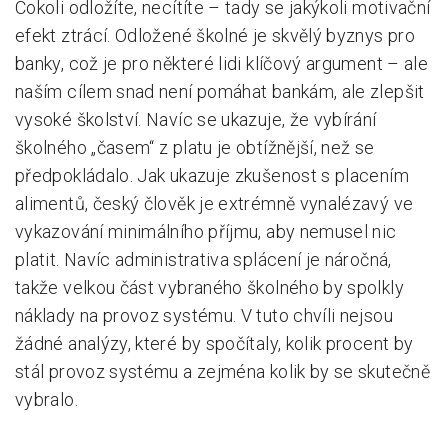
Cokoli odložíte, necítíte – tady se jakýkoli motivační
efekt ztrácí. Odložené školné je skvělý byznys pro
banky, což je pro některé lidi klíčový argument – ale
naším cílem snad není pomáhat bankám, ale zlepšit
vysoké školství. Navíc se ukazuje, že vybírání
školného „časem“ z platu je obtížnější, než se
předpokládalo. Jak ukazuje zkušenost s placením
alimentů, český člověk je extrémně vynalézavý ve
vykazování minimálního příjmu, aby nemusel nic
platit. Navíc administrativa splácení je náročná,
takže velkou část vybraného školného by spolkly
náklady na provoz systému. V tuto chvíli nejsou
žádné analýzy, které by spočítaly, kolik procent by
stál provoz systému a zejména kolik by se skutečně
vybralo.