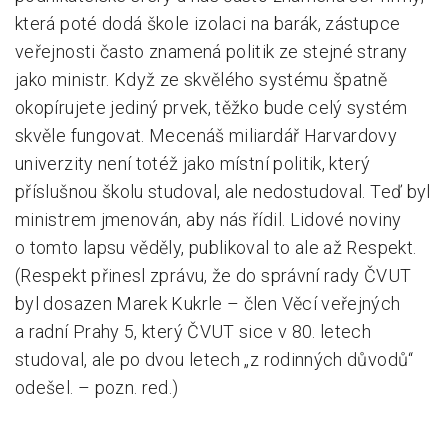
která poté dodá škole izolaci na barák, zástupce
veřejnosti často znamená politik ze stejné strany
jako ministr. Když ze skvělého systému špatně
okopírujete jediný prvek, těžko bude celý systém
skvěle fungovat. Mecenáš miliardář Harvardovy
univerzity není totéž jako místní politik, který
příslušnou školu studoval, ale nedostudoval. Teď byl
ministrem jmenován, aby nás řídil. Lidové noviny
o tomto lapsu věděly, publikoval to ale až Respekt.
(Respekt přinesl zprávu, že do správní rady ČVUT
byl dosazen Marek Kukrle – člen Věcí veřejných
a radní Prahy 5, který ČVUT sice v 80. letech
studoval, ale po dvou letech „z rodinných důvodů“
odešel. – pozn. red.)