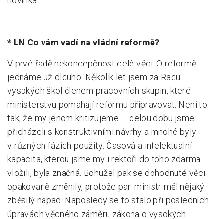
novinka.
* LN Co vám vadí na vládní reformě?
V prvé řadě nekoncepčnost celé věci. O reformě
jednáme už dlouho. Několik let jsem za Radu
vysokých škol členem pracovních skupin, které
ministerstvu pomáhají reformu připravovat. Není to
tak, že my jenom kritizujeme – celou dobu jsme
přicházeli s konstruktivními návrhy a mnohé byly
v různých fázích použity. Časová a intelektuální
kapacita, kterou jsme my i rektoři do toho zdarma
vložili, byla značná. Bohužel pak se dohodnuté věci
opakovaně změnily, protože pan ministr měl nějaký
zběsilý nápad. Naposledy se to stalo při posledních
úpravách věcného záměru zákona o vysokých