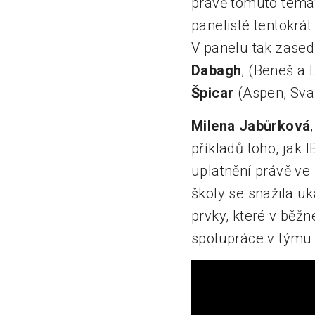
právě tomuto témat
panelisté tentokrát
V panelu tak zased
Dabagh
, (Beneš a 
Špicar
(Aspen, Sva
Milena Jabůrková
příkladů toho, jak
uplatnění právě ve 
školy se snažila u
prvky, které v běžn
spolupráce v týmu