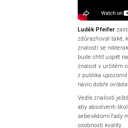
Luděk Pfeifer
zast
zdůrazňoval také, 
znalostí se niktera
bude chtít uspět n
znalost v určitém o
z publika upozornil
navíc dobře ovládat
Vedle znalostí ješt
aby absolventi ško
sebevědomí řady ml
osobností kvality.