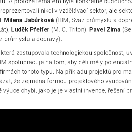
u. A protože tématem byla konkrétně budoucnos
 reprezentovali nikoliv vzdělávací sektor, ale sekt
li
Milena Jabůrková
(IBM, Svaz průmyslu a dopr
Lát),
Luděk Pfeifer
(M. C. Triton),
Pavel Zima
(Se
z průmyslu a dopravy).
, která zastupovala technologickou společnost, u
 IBM spolupracuje na tom, aby děti měly potenciá
firmách tohoto typu. Na příkladu projektů pro ma
kázat, že zejména formou projektového vyučování 
é výuce chybí, jako je je vlastní invence, řešení 
.