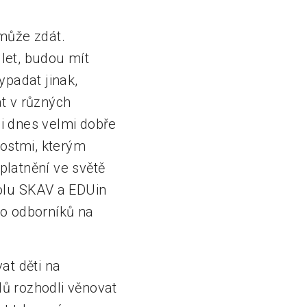
může zdát.
t let, budou mít
ypadat jinak,
at v různých
 i dnes velmi dobře
nostmi, kterým
platnění ve světě
tolu SKAV a EDUin
to odborníků na
at děti na
lů rozhodli věnovat