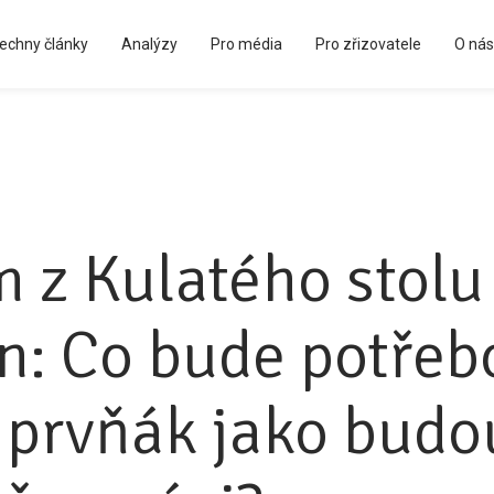
echny články
Analýzy
Pro média
Pro zřizovatele
O nás
Kápézetka - průvodce pro zřizovatele
 z Kulatého stol
n: Co bude potřeb
 prvňák jako budo