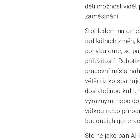
děti možnost vidět
zaměstnání.
S ohledem na omez
radikálních změn, kt
pohybujeme, se pán
příležitostí. Robot
pracovní místa nah
větší riziko spatřu
dostatečnou kulturn
výraznými nebo do
válkou nebo přírodn
budoucích generací
Stejně jako pan Al