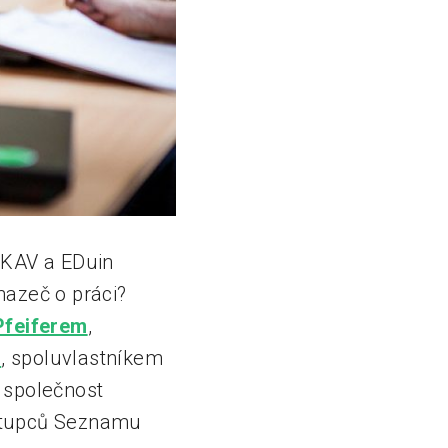
SKAV a EDuin
hazeč o práci?
feiferem
,
m
, spoluvlastníkem
í společnost
zástupců Seznamu