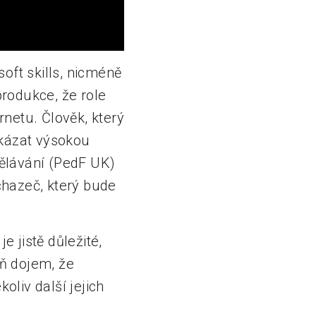
oft skills, nicméně
rodukce, že role
rnetu. Člověk, který
okázat výsokou
dělávání (PedF UK)
uchazeč, který bude
e jistě důležité,
ň dojem, že
liv další jejich