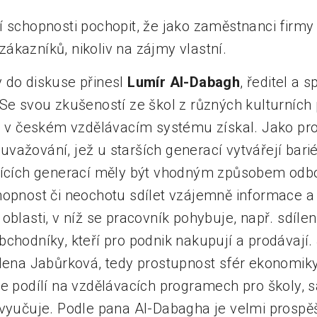
í schopnosti pochopit, že jako zaměstnanci firmy
ákazníků, nikoliv na zájmy vlastní.
 do diskuse přinesl
Lumír Al-Dabagh
, ředitel a 
Se svou zkušeností ze škol z různých kulturních p
ré v českém vzdělávacím systému získal. Jako pro
važování, jež u starších generací vytvářejí barié
ujících generací měly být vhodným způsobem odb
hopnost či neochotu sdílet vzájemně informace a 
oblasti, v níž se pracovník pohybuje, např. sdíle
chodníky, kteří pro podnik nakupují a prodávají.
ilena Jabůrková, tedy prostupnost sfér ekonomiky
se podílí na vzdělávacích programech pro školy,
 vyučuje. Podle pana Al-Dabagha je velmi prospě