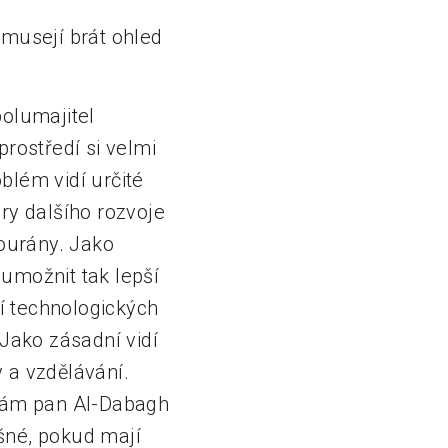
 musejí brát ohled
spolumajitel
rostředí si velmi
blém vidí určité
ry dalšího rozvoje
ourány. Jako
umožnit tak lepší
ní technologických
 Jako zásadní vidí
 a vzdělávání.
 sám pan Al-Dabagh
šné, pokud mají