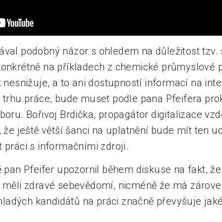
ával podobný názor s ohledem na důležitost tzv. s
konkrétně na příkladech z chemické průmyslové p
k nesnižuje, a to ani dostupností informací na inte
a trhu práce, bude muset podle pana Pfeifera pr
boru. Bořivoj Brdička, propagátor digitalizace vz
, že ještě větší šanci na uplatnění bude mít ten 
 práci s informačními zdroji.
ě pan Pfeifer upozornil během diskuse na fakt, že j
l měli zdravé sebevědomí, nicméně že má zárove
adých kandidátů na práci značně převyšuje jakéko