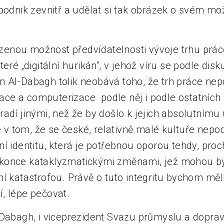
 podnik zevnitř a udělat si tak obrázek o svém
enou možnost předvídatelnosti vývoje trhu prá
eré „digitální hurikán“, v jehož víru se podle disk
 Al-Dabagh tolik neobává toho, že trh práce nep
izace a computerizace podle něj i podle ostatních
radí jinými, než že by došlo k jejich absolutní
je v tom, že se české, relativně malé kultuře nepod
í identitu, která je potřebnou oporou tehdy, proc
konce kataklyzmatickými změnami, jež mohou b
í katastrofou. Právě o tuto integritu bychom měl
, lépe pečovat.
-Dabagh, i viceprezident Svazu průmyslu a dopra