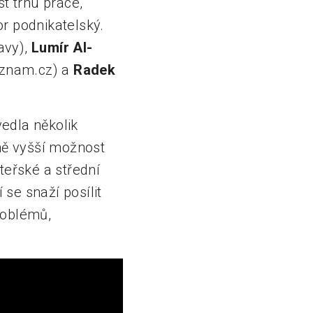
t trhu práce,
or podnikatelský.
avy),
Lumír Al-
znam.cz) a
Radek
vedla několik
lně vyšší možnost
teřské a střední
se snaží posílit
problémů,