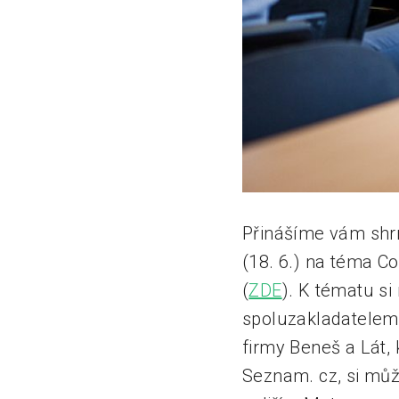
Přinášíme vám shrn
(18. 6.) na téma C
(
ZDE
). K tématu si
spoluzakladatelem 
firmy
Beneš a Lát, 
Seznam. cz, si můž