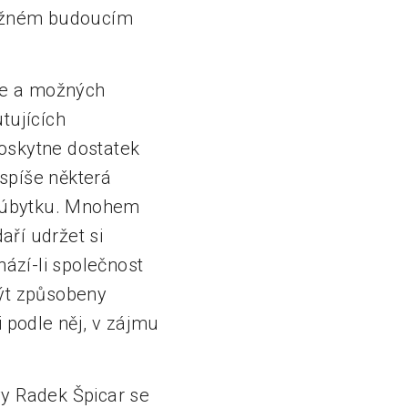
 možném budoucím
ce a možných
utujících
oskytne dostatek
 spíše některá
mu úbytku. Mnohem
aří udržet si
hází-li společnost
ýt způsobeny
i podle něj, v zájmu
vy Radek Špicar se