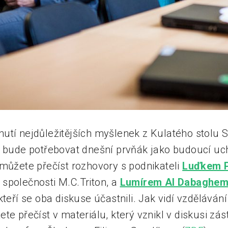
utí nejdůležitějších myšlenek z Kulatého stolu 
o bude potřebovat dnešní prvňák jako budoucí uc
 můžete přečíst rozhovory s podnikateli
Luďkem P
společnosti M.C.Triton, a
Lumírem Al Dabaghe
kteří se oba diskuse účastnili. Jak vidí vzděláván
ete přečíst v materiálu, který vznikl v diskusi 