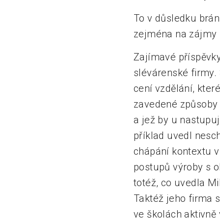
To v důsledku brán
zejména na zájmy z
Zajímavé příspěvky
slévárenské firmy. 
cení vzdělání, kte
zavedené způsoby u
a jež by u nastup
příklad uvedl nesc
chápání kontextu v 
postupů výroby s ob
totéž, co uvedla M
Taktéž jeho firma 
ve školách aktivně