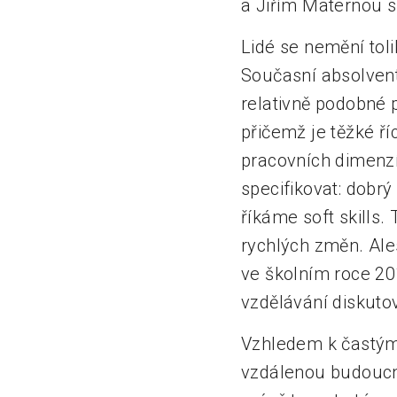
a Jiřím Maternou 
Lidé se nemění tol
Současní absolventi,
relativně podobné 
přičemž je těžké ří
pracovních dimenzíc
specifikovat: dobr
říkáme soft skills.
rychlých změn. Ale
ve školním roce 20
vzdělávání diskuto
Vzhledem k častým 
vzdálenou budoucnos