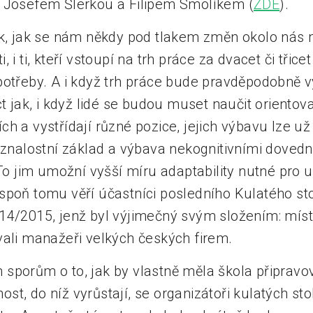
s Josefem Šlerkou a Filipem Smolíkem (
ZDE
).
ik, jak se nám někdy pod tlakem změn okolo nás 
 i ti, kteří vstoupí na trh práce za dvacet či třice
potřeby. A i když trh práce bude pravděpodobně v
ct jak, i když lidé se budou muset naučit orientov
h a vystřídají různé pozice, jejich výbavu lze už
ý znalostní základ a výbava nekognitivními doved
 To jim umožní vyšší míru adaptability nutné pro u
spoň tomu věří účastníci posledního Kulatého s
14/2015, jenž byl výjimečný svým složením: mís
vali manažeři velkých českých firem.
sporům o to, jak by vlastně měla škola připravov
t, do níž vyrůstají, se organizátoři kulatých sto