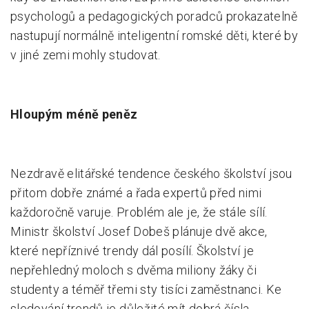
psychologů a pedagogických poradců prokazatelně
nastupují normálně inteligentní romské děti, které by
v jiné zemi mohly studovat.
Hloupým méně peněz
Nezdravě elitářské tendence českého školství jsou
přitom dobře známé a řada expertů před nimi
každoročně varuje. Problém ale je, že stále sílí.
Ministr školství Josef Dobeš plánuje dvě akce,
které nepříznivé trendy dál posílí. Školství je
nepřehledný moloch s dvěma miliony žáky či
studenty a téměř třemi sty tisíci zaměstnanci. Ke
sledování trendů je důležité mít dobrá čísla