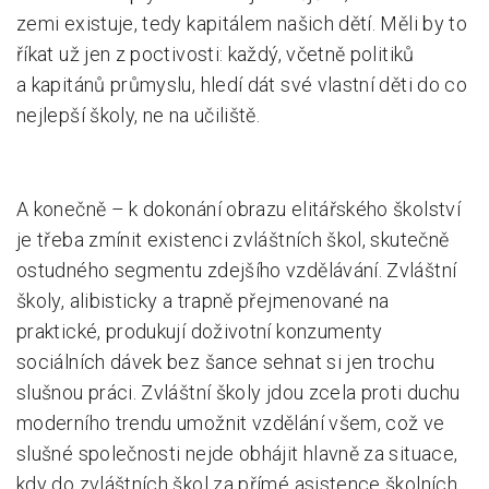
zemi existuje, tedy kapitálem našich dětí. Měli by to
říkat už jen z poctivosti: každý, včetně politiků
a kapitánů průmyslu, hledí dát své vlastní děti do co
nejlepší školy, ne na učiliště.
A konečně – k dokonání obrazu elitářského školství
je třeba zmínit existenci zvláštních škol, skutečně
ostudného segmentu zdejšího vzdělávání. Zvláštní
školy, alibisticky a trapně přejmenované na
praktické, produkují doživotní konzumenty
sociálních dávek bez šance sehnat si jen trochu
slušnou práci. Zvláštní školy jdou zcela proti duchu
moderního trendu umožnit vzdělání všem, což ve
slušné společnosti nejde obhájit hlavně za situace,
kdy do zvláštních škol za přímé asistence školních