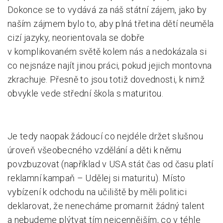
Dokonce se to vydává za náš státní zájem, jako by
naším zájmem bylo to, aby plná třetina dětí neuměla
cizí jazyky, neorientovala se dobře
v komplikovaném světě kolem nás a nedokázala si
co nejsnáze najít jinou práci, pokud jejich montovna
zkrachuje. Přesně to jsou totiž dovednosti, k nimž
obvykle vede střední škola s maturitou.
Je tedy naopak žádoucí co nejdéle držet slušnou
úroveň všeobecného vzdělání a děti k němu
povzbuzovat (například v USA stát čas od času platí
reklamní kampaň – Udělej si maturitu). Místo
vybízení k odchodu na učiliště by měli politici
deklarovat, že nenecháme promarnit žádný talent
a nebudeme plýtvat tím nejcennějším, co v téhle