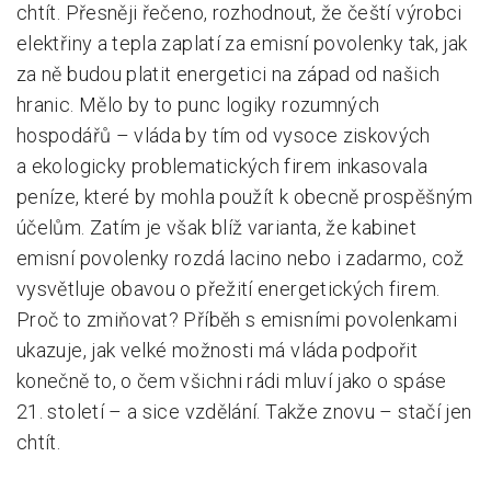
chtít. Přesněji řečeno, rozhodnout, že čeští výrobci
elektřiny a tepla zaplatí za emisní povolenky tak, jak
Pro zřizovatele
za ně budou platit energetici na západ od našich
Konference Lepší škola
hranic. Mělo by to punc logiky rozumných
Kápézetka - průvodce pro zřizovatele
hospodářů – vláda by tím od vysoce ziskových
a ekologicky problematických firem inkasovala
Klub zřizovatelů
peníze, které by mohla použít k obecně prospěšným
O nás
účelům. Zatím je však blíž varianta, že kabinet
emisní povolenky rozdá lacino nebo i zadarmo, což
O nás
vysvětluje obavou o přežití energetických firem.
Partneři a dárci
Proč to zmiňovat? Příběh s emisními povolenkami
ukazuje, jak velké možnosti má vláda podpořit
Kontakty
konečně to, o čem všichni rádi mluví jako o spáse
21. století – a sice vzdělání. Takže znovu – stačí jen
chtít.