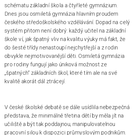
schématu základní škola a čtyřleté gymnázium.
Dnes jsou osmiletá gymnázia hlavním proudem
českého středoškolského vzdělávání. Dopad na celý
systém přitom není dobrý: každý učitel na základní
škole ví, jak špatný vliv na kvalitu výuky má fakt, že
do šesté třídy nenastoupí nejchytřejší a z rodin
obvykle nejmotivovanější děti. Osmiletá gymnázia
pro rodiny fungují jako úniková možnost ze
„špatných“ základních škol, které tím ale na své
kvalitě akorát dál ztrácejí.
V české školské debatě se dále usídlila nebezpečná
představa, že minimálně třetina dětí by měla jít na
učiliště a být tak poddajnou, manipulovatelnou
pracovní silou k dispozici průmyslovým podnikům.