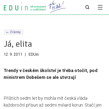
Informujeme
o vzdělávání
Všechny články
← Články
Všechny články
Já, elita
Týdeník bEDUin
12. 9. 2011
EDUin
Analýzy
Audit vzdělávacího systému
Trendy v českém školství je třeba otočit, pod
ministrem Dobešem se ale utvrzují
Všechny analýzy
Pro média
Příštích sedm let by mohla mít česká vláda
Tiskové zprávy
každoroční přísun až sedmi miliard korun. Stačí jen
Pro média