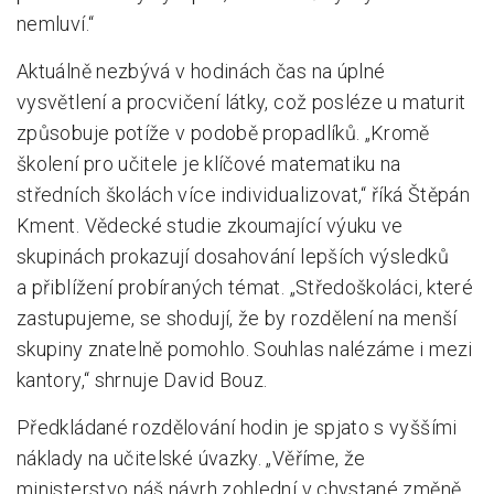
nemluví.“
Aktuálně nezbývá v hodinách čas na úplné
vysvětlení a procvičení látky, což posléze u maturit
způsobuje potíže v podobě propadlíků. „Kromě
školení pro učitele je klíčové matematiku na
středních školách více individualizovat,“ říká Štěpán
Kment. Vědecké studie zkoumající výuku ve
skupinách prokazují dosahování lepších výsledků
a přiblížení probíraných témat. „Středoškoláci, které
zastupujeme, se shodují, že by rozdělení na menší
skupiny znatelně pomohlo. Souhlas nalézáme i mezi
kantory,“ shrnuje David Bouz.
Předkládané rozdělování hodin je spjato s vyššími
náklady na učitelské úvazky. „Věříme, že
ministerstvo náš návrh zohlední v chystané změně