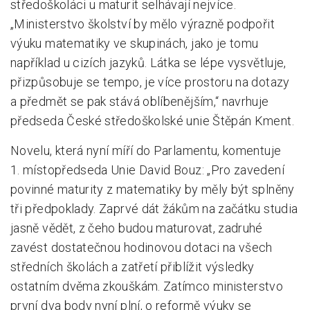
středoškoláci u maturit selhávají nejvíce.
„Ministerstvo školství by mělo výrazně podpořit
výuku matematiky ve skupinách, jako je tomu
například u cizích jazyků. Látka se lépe vysvětluje,
přizpůsobuje se tempo, je více prostoru na dotazy
a předmět se pak stává oblíbenějším,“ navrhuje
předseda České středoškolské unie Štěpán Kment.
Novelu, která nyní míří do Parlamentu, komentuje
1. místopředseda Unie David Bouz: „Pro zavedení
povinné maturity z matematiky by měly být splněny
tři předpoklady. Zaprvé dát žákům na začátku studia
jasně vědět, z čeho budou maturovat, zadruhé
zavést dostatečnou hodinovou dotaci na všech
středních školách a zatřetí přiblížit výsledky
ostatním dvěma zkouškám. Zatímco ministerstvo
první dva body nyní plní, o reformě výuky se