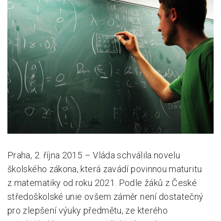
Pro zřizovatele
Konference Lepší škola
Kápézetka - průvodce pro zřizovatele
Klub zřizovatelů
O nás
O nás
Partneři a dárci
Praha, 2. října 2015 – Vláda schválila novelu
Kontakty
školského zákona, která zavádí povinnou maturitu
z matematiky od roku 2021. Podle žáků z České
středoškolské unie ovšem záměr není dostatečný
pro zlepšení výuky předmětu, ze kterého