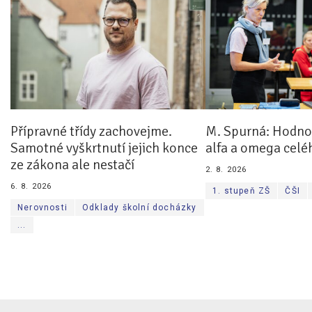
Přípravné třídy zachovejme.
M. Spurná: Hodnoc
Samotné vyškrtnutí jejich konce
alfa a omega celé
ze zákona ale nestačí
2. 8. 2026
6. 8. 2026
1. stupeň ZŠ
ČŠI
Nerovnosti
Odklady školní docházky
...