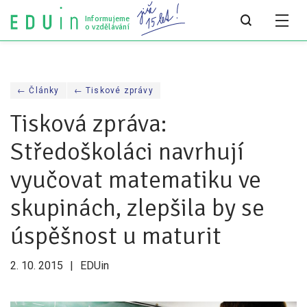
Informujeme
o vzdělávání
Všechny články
← Články
← Tiskové zprávy
Všechny články
Tisková zpráva:
Týdeník bEDUin
Středoškoláci navrhují
Analýzy
vyučovat matematiku ve
Audit vzdělávacího systému
skupinách, zlepšila by se
Všechny analýzy
úspěšnost u maturit
Pro média
2. 10. 2015
EDUin
Tiskové zprávy
Pro média