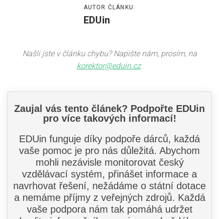
AUTOR ČLÁNKU:
EDUin
Našli jste v článku chybu? Napište nám, prosím, na
korektor@eduin.cz
.