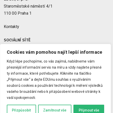
Staroměstské náměstí 4/1
110 00 Praha 1
Kontakty
SOCIÁLNÍ SÍTĚ
Cookies vám pomohou najít lepší informace
Facebook
X
Když lépe pochopíme, co vás zajímá, nabídneme vám
Instagram
přesnější informační servis na míru a vždy najdete přesně
Youtube
ty informace, které potřebujete.
Klikněte na tlačítko
„Přijmout vše“ a dejte EDUinu souhlas s využíváním
LinkedIn
souborů cookies a používání technologií k měření výsledků
vašeho brouzdání nebo k přizpůsobení webové stránky k
vaší spokojenosti.
Copyright © 2023 EDUin, o. p. s.
Informujeme o vzdělávání.
Přizpůsobit
Zamítnout vše
Přijmout vše