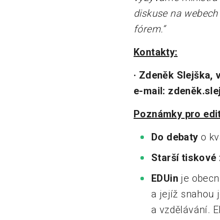
diskuse na webech 
fórem.“
Kontakty:
· Zdeněk Slejška, v
e-mail: zdeněk.sle
Poznámky pro edit
Do debaty
o kv
Starší tiskové
EDUin
je obecn
a jejíž snahou 
a vzdělávání. E