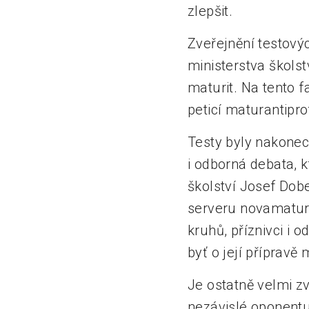
zlepšit.
Zveřejnění testový
ministerstva školst
maturit. Na tento 
peticí maturantipro
Testy byly nakonec
i odborná debata, k
školství Josef Dob
serveru novamaturi
kruhů, příznivci i 
byť o její přípravě
Je ostatně velmi z
nezávislé oponentu