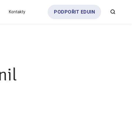
PODPOŘIT EDUIN
Kontakty
Všechny analýzy
Týdeník bEDUin
Partneři a dárci
Pro média
Klub zřizovatelů
nil