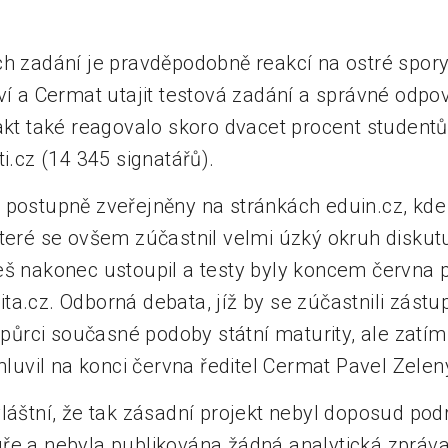
ch zadání je pravděpodobně reakcí na ostré spor
ví a Cermat utajit testová zadání a správné odpo
fakt také reagovalo skoro dvacet procent studen
ti.cz (14 345 signatářů).
 postupně zveřejněny na stránkách eduin.cz, kde
teré se ovšem zúčastnil velmi úzký okruh diskutuj
eš nakonec ustoupil a testy byly koncem června p
ta.cz. Odborná debata, jíž by se zúčastnili zást
odpůrci současné podoby státní maturity, ale zatí
 mluvil na konci června ředitel Cermat Pavel Zelen
vláštní, že tak zásadní projekt nebyl doposud po
ře a nebyla publikována žádná analytická zpráva