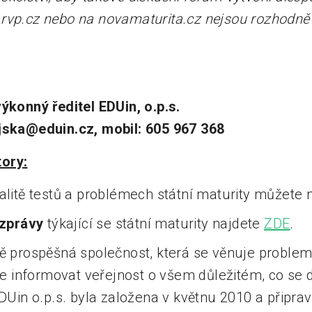
rvp.cz nebo na novamaturita.cz nejsou rozhodně
ýkonný ředitel EDUin, o.p.s.
jska@eduin.cz, mobil: 605 967 368
ory:
alitě testů a problémech státní maturity můžete
 zprávy
týkající se státní maturity najdete
ZDE
.
ě prospěšná společnost, která se věnuje problem
je informovat veřejnost o všem důležitém, co se d
DUin o.p.s. byla založena v květnu 2010 a připrav