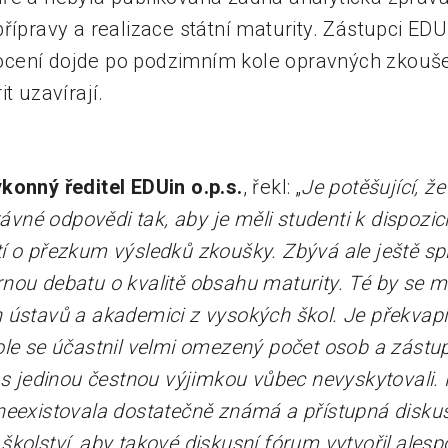
řípravy a realizace státní maturity. Zástupci EDUi
cení dojde po podzimním kole opravných zkoušek
t uzavírají.
konný ředitel EDUin o.p.s.
, řekl: „
Je potěšující, ž
rávné odpovědi tak, aby je měli studenti k dispozic
 o přezkum výsledků zkoušky. Zbývá ale ještě spln
ou debatu o kvalitě obsahu maturity. Té by se mě
 ústavů a akademici z vysokých škol. Je překvapi
ole se účastnil velmi omezený počet osob a zástu
 s jedinou čestnou výjimkou vůbec nevyskytovali.
neexistovala dostatečně známá a přístupná diskus
kolství, aby takové diskusní fórum vytvořil ales