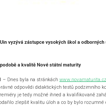
Uin vyzývá zástupce vysokých škol a odborných 
 podobě a kvalitě Nové státní maturity
1
– Dnes byla na stránkách
www.novamaturita.c
právné odpovědi didaktických testů podzimního kol
premiéry je tedy možné ihned a kvalifikovaně zah
odařilo zlepšit kvalitu úloh a co by bylo rozumné 