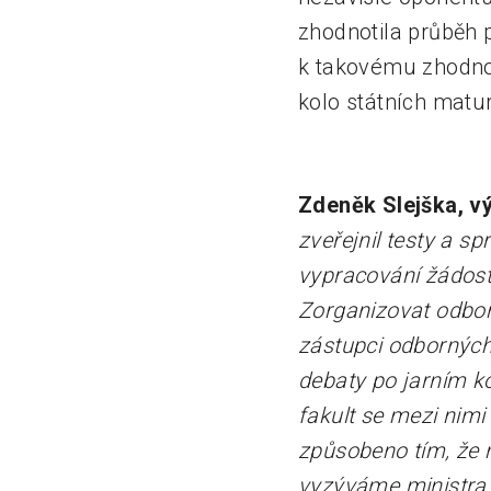
zhodnotila průběh p
k takovému zhodno
kolo státních maturi
Zdeněk Slejška, vý
zveřejnil testy a sp
vypracování žádostí
Zorganizovat odborn
zástupci odborných
debaty po jarním k
fakult se mezi nimi
způsobeno tím, že 
vyzýváme ministra š