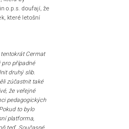
n o.p.s. doufají, že
, které letošní
e tentokrát Cermat
i pro případné
it druhý slib.
li zúčastnit také
vé, že veřejné
pci pedagogických
 Pokud to bylo
ní platforma,
poň teď. Současné