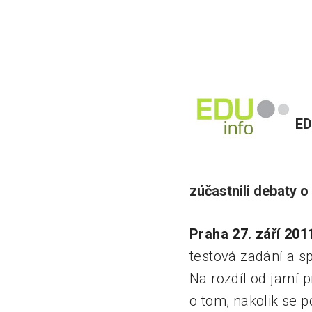
ED
zúčastnili debaty o
Praha 27. září 201
testová zadání a s
Na rozdíl od jarní 
o tom, nakolik se p