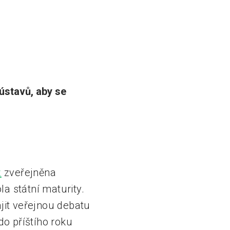
ústavů, aby se
z
zveřejněna
a státní maturity.
ájit veřejnou debatu
do příštího roku