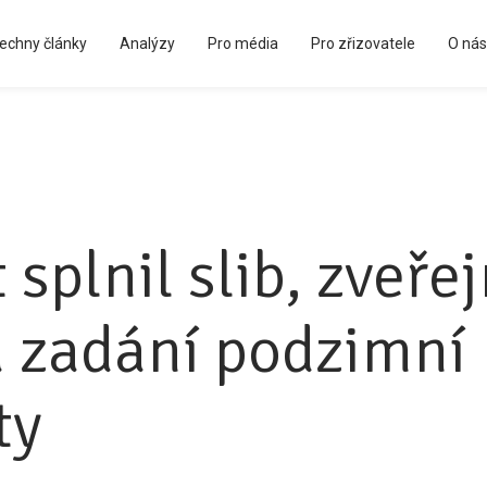
echny články
Analýzy
Pro média
Pro zřizovatele
O nás
Kápézetka - průvodce pro zřizovatele
splnil slib, zveřej
á zadání podzimní
ty