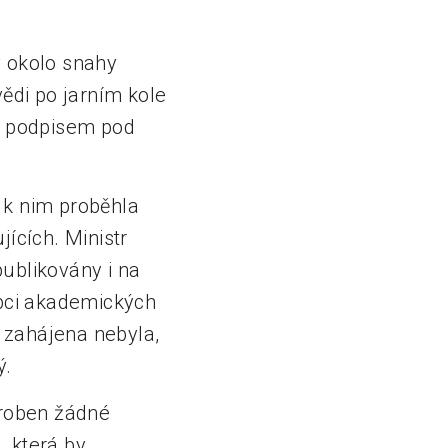
y okolo snahy
vědi po jarním kole
tů podpisem pod
 k nim proběhla
ících. Ministr
ublikovány i na
upci akademických
m zahájena nebyla,
ý.
droben žádné
, která by