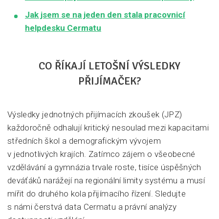
Jak jsem se na jeden den stala pracovnicí
helpdesku Cermatu
CO ŘÍKAJÍ LETOŠNÍ VÝSLEDKY
PŘIJÍMAČEK?
Výsledky jednotných přijímacích zkoušek (JPZ)
každoročně odhalují kritický nesoulad mezi kapacitami
středních škol a demografickým vývojem
v jednotlivých krajích. Zatímco zájem o všeobecné
vzdělávání a gymnázia trvale roste, tisíce úspěšných
deváťáků narážejí na regionální limity systému a musí
mířit do druhého kola přijímacího řízení. Sledujte
s námi čerstvá data Cermatu a právní analýzy