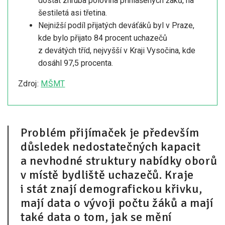
dostat zhruba polovina přihlášených žáků, na
šestiletá asi třetina.
Nejnižší podíl přijatých deváťáků byl v Praze,
kde bylo přijato 84 procent uchazečů
z devátých tříd, nejvyšší v Kraji Vysočina, kde
dosáhl 97,5 procenta.
Zdroj:
MŠMT
Problém přijímaček je především
důsledek nedostatečných kapacit
a nevhodné struktury nabídky oborů
v místě bydliště uchazečů. Kraje
i stát znají demografickou křivku,
mají data o vývoji počtu žáků a mají
také data o tom, jak se mění