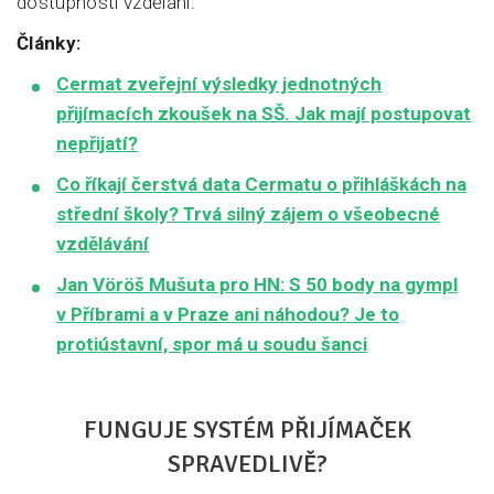
dostupnosti vzdělání.
Články:
Cermat zveřejní výsledky jednotných
přijímacích zkoušek na SŠ. Jak mají postupovat
nepřijatí?
Co říkají čerstvá data Cermatu o přihláškách na
střední školy? Trvá silný zájem o všeobecné
vzdělávání
Jan Vöröš Mušuta pro HN: S 50 body na gympl
v Příbrami a v Praze ani náhodou? Je to
protiústavní, spor má u soudu šanci
FUNGUJE SYSTÉM PŘIJÍMAČEK
SPRAVEDLIVĚ?