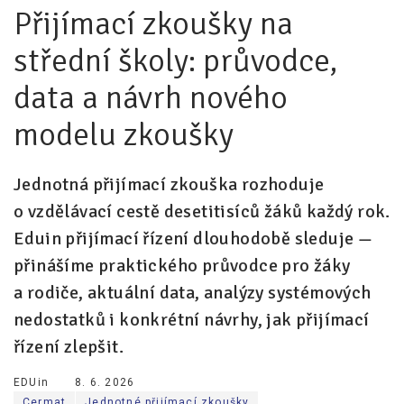
Přijímací zkoušky na
Pro zřizovatele
střední školy: průvodce,
Konference Lepší škola
data a návrh nového
Kápézetka - průvodce pro zřizovatele
modelu zkoušky
Klub zřizovatelů
O nás
Jednotná přijímací zkouška rozhoduje
o vzdělávací cestě desetitisíců žáků každý rok.
O nás
Eduin přijímací řízení dlouhodobě sleduje —
Partneři a dárci
přinášíme praktického průvodce pro žáky
Kontakty
a rodiče, aktuální data, analýzy systémových
nedostatků i konkrétní návrhy, jak přijímací
řízení zlepšit.
EDUin
8. 6. 2026
Cermat
Jednotné přijímací zkoušky