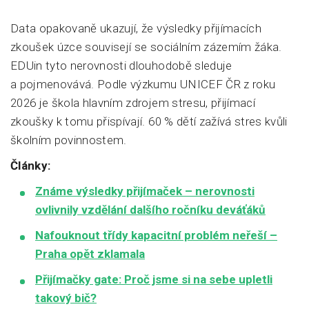
Data opakovaně ukazují, že výsledky přijímacích
zkoušek úzce souvisejí se sociálním zázemím žáka.
EDUin tyto nerovnosti dlouhodobě sleduje
a pojmenovává. Podle výzkumu UNICEF ČR z roku
2026 je škola hlavním zdrojem stresu, přijímací
zkoušky k tomu přispívají. 60 % dětí zažívá stres kvůli
školním povinnostem.
Články:
Známe výsledky přijímaček – nerovnosti
ovlivnily vzdělání dalšího ročníku deváťáků
Nafouknout třídy kapacitní problém neřeší –
Praha opět zklamala
Přijímačky gate: Proč jsme si na sebe upletli
takový bič?