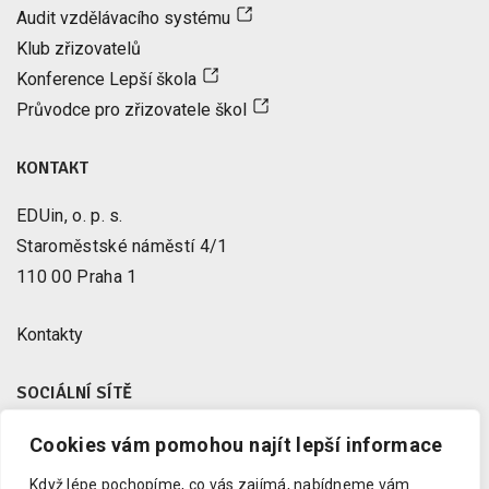
Audit vzdělávacího systému
Klub zřizovatelů
Konference Lepší škola
Průvodce pro zřizovatele škol
KONTAKT
EDUin, o. p. s.
Staroměstské náměstí 4/1
110 00 Praha 1
Kontakty
SOCIÁLNÍ SÍTĚ
Cookies vám pomohou najít lepší informace
Facebook
X
Když lépe pochopíme, co vás zajímá, nabídneme vám