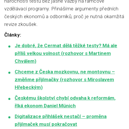
náročnosti testů bez jasné vazby na rámcové
vzdělávací programy. Přinášíme argumenty předních
českých ekonomů a odborníků, proč je nutná okamžitá
revize zkoušek.
Články:
Je dobré, že Cermat dělá těžké testy? Má ale
příliš velkou volnost (rozhovor s Martinem
Chválem)
Chceme z Česka mozkovnu, ne montovnu –
změňme přijímačky (rozhovor s Miroslavem
Hřebeckým)
Českému školství chybí odvaha k reformám,
říká ekonom Daniel Münich
Digitalizace přihlášek nestačí – proměna
přijímaček musí pokračovat