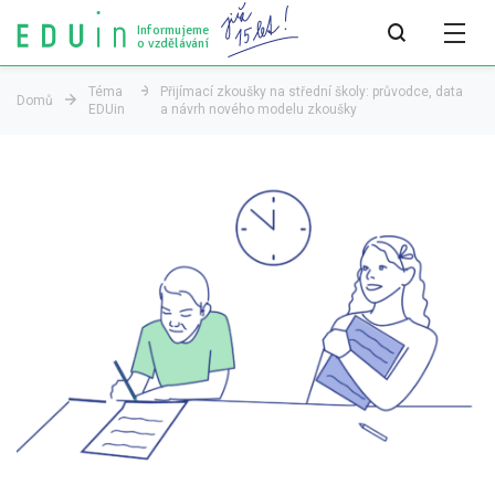
Informujeme
o vzdělávání
Téma
Přijímací zkoušky na střední školy: průvodce, data
Domů
EDUin
a návrh nového modelu zkoušky
Všechny články
Všechny články
Týdeník bEDUin
Analýzy
Audit vzdělávacího systému
Všechny analýzy
Pro média
Tiskové zprávy
Pro média