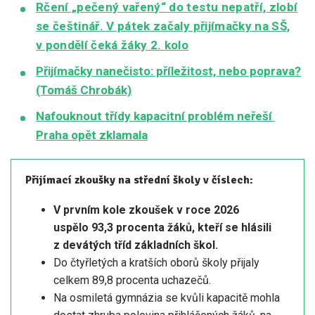
Rčení „pečený vařený“ do testu nepatří, zlobí
se češtinář. V pátek začaly přijímačky na SŠ,
v pondělí čeká žáky 2. kolo
Přijímačky nanečisto: příležitost, nebo poprava?
(Tomáš Chrobák)
Nafouknout třídy kapacitní problém neřeší
Praha opět zklamala
Přijímací zkoušky na střední školy v číslech:
V prvním kole zkoušek v roce 2026
uspělo
93,3 procenta žáků, kteří se hlásili
z devátých tříd základních škol.
Do čtyřletých a kratších oborů školy přijaly
celkem 89,8 procenta uchazečů.
Na osmiletá gymnázia se kvůli kapacitě mohla