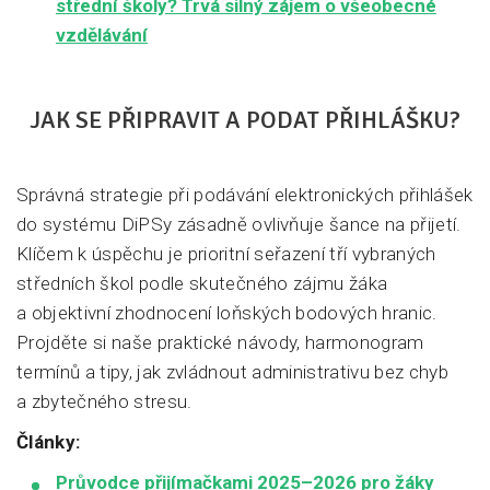
střední školy? Trvá silný zájem o všeobecné
vzdělávání
JAK SE PŘIPRAVIT A PODAT PŘIHLÁŠKU?
Správná strategie při podávání elektronických přihlášek
do systému DiPSy zásadně ovlivňuje šance na přijetí.
Klíčem k úspěchu je prioritní seřazení tří vybraných
středních škol podle skutečného zájmu žáka
a objektivní zhodnocení loňských bodových hranic.
Projděte si naše praktické návody, harmonogram
termínů a tipy, jak zvládnout administrativu bez chyb
a zbytečného stresu.
Články:
Průvodce přijímačkami 2025–2026 pro žáky