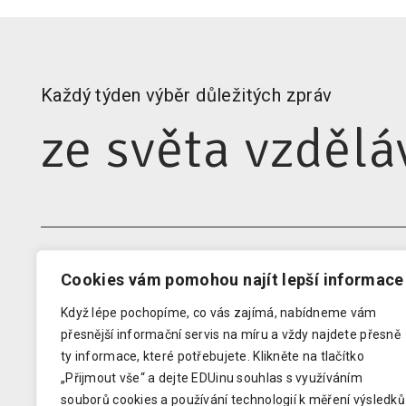
Každý týden výběr důležitých zpráv
ze světa vzdělá
Cookies vám pomohou najít lepší informace
EDUIN
RODIN
Když lépe pochopíme, co vás zajímá, nabídneme vám
Domovská stránka
Newsle
přesnější informační servis na míru a vždy najdete přesně
Kontakty pro média
Audit 
ty informace, které potřebujete.
Klikněte na tlačítko
Analýzy
Klub z
„Přijmout vše“ a dejte EDUinu souhlas s využíváním
souborů cookies a používání technologií k měření výsledků
O EDUinu
Konfer