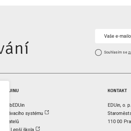
vání
Souhlasím se
z
A EDUINU
KONTAKT
tter bEDUin
EDUin, o. p.
vzdělávacího systému
Staroměst
řizovatelů
110 00 Pra
ence Lepší škola