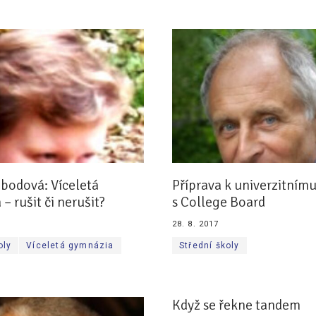
bodová: Víceletá
Příprava k univerzitnímu
– rušit či nerušit?
s College Board
28. 8. 2017
oly
Víceletá gymnázia
Střední školy
Když se řekne tandem