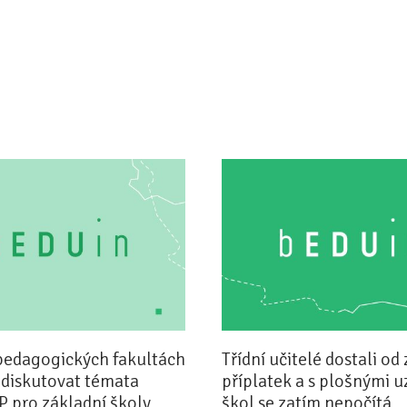
pedagogických fakultách
Třídní učitelé dostali od 
 diskutovat témata
příplatek a s plošnými 
P pro základní školy
škol se zatím nepočítá