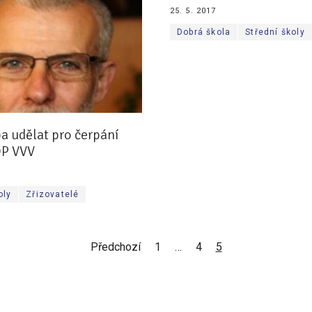
25. 5. 2017
Dobrá škola
Střední školy
ba udělat pro čerpání
OP VVV
oly
Zřizovatelé
Předchozí
1
…
4
5