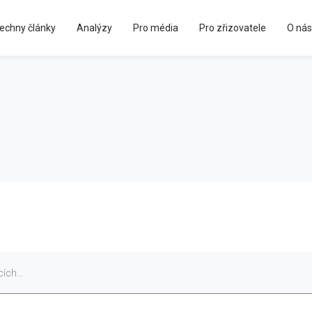
echny články
Analýzy
Pro média
Pro zřizovatele
O nás
Kápézetka - průvodce pro zřizovatele