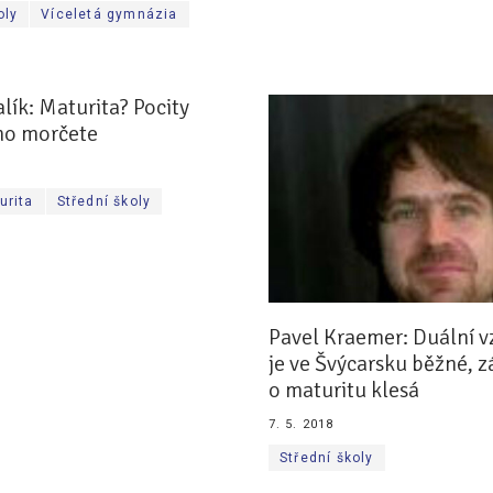
oly
Víceletá gymnázia
ík: Maturita? Pocity
o morčete
urita
Střední školy
Pavel Kraemer: Duální v
je ve Švýcarsku běžné, 
o maturitu klesá
7. 5. 2018
Střední školy