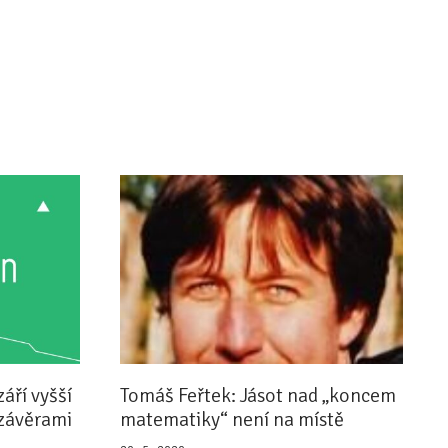
září vyšší
Tomáš Feřtek: Jásot nad „koncem
uzávěrami
matematiky“ není na místě