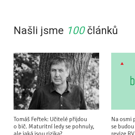
Našli jsme
100
článků
Tomáš Feřtek: Učitelé přijdou
Na osmi 
o bič. Maturitní ledy se pohnuly,
se budou
ale jaká jsou rizika?
revize RV