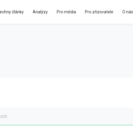
echny články
Analýzy
Pro média
Pro zřizovatele
O nás
Kápézetka - průvodce pro zřizovatele