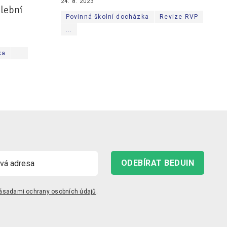
24. 8. 2023
olební
Povinná školní docházka
Revize RVP
...
ka
...
ODEBÍRAT BEDUIN
ásadami ochrany osobních údajů
.