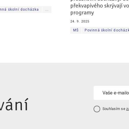
překvapivého skrývají v
nná školní docházka
...
programy
24. 9. 2025
MŠ
Povinná školní docház
vání
Souhlasím se
z