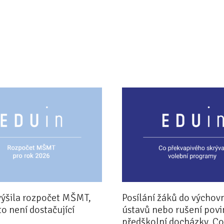
výšila rozpočet MŠMT,
Posílání žáků do výchov
to není dostačující
ústavů nebo rušení pov
předškolní docházky. Co