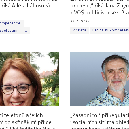
, říká Adéla Lábusová
procesu,“ říká Jana Zby
z VOŠ publicistické v Pra
23. 4. 2026
 kompetence
Anketa
Digitální kompete
vzdělávání
...
í telefonů a jejich
„Zásadní roli při regulac
 do skříněk mi přijde
i sociálních sítí má ohl