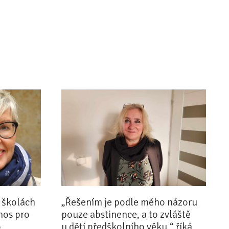
 školách
„Řešením je podle mého názoru
ínos pro
pouze abstinence, a to zvláště
o
u dětí předškolního věku,“ říká