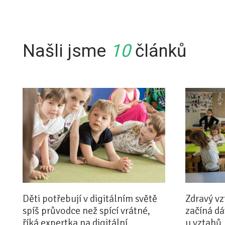
Našli jsme
10
článků
Děti potřebují v digitálním světě
Zdravý vz
spíš průvodce než spící vrátné,
začíná d
říká expertka na digitální
u vztahů,