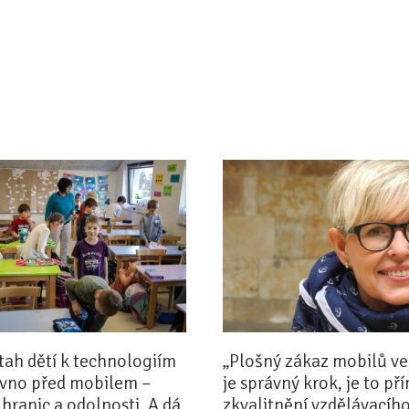
tah dětí k technologiím
„Plošný zákaz mobilů ve
ávno před mobilem –
je správný krok, je to př
 hranic a odolnosti. A dá
zkvalitnění vzdělávacíh