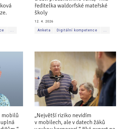
ňková
ředitelka waldorfské mateřské
ze.
školy
12. 4. 2026
nce
...
Anketa
Digitální kompetence
...
i mobilů
„Největší riziko nevidím
eduplná
v mobilech, ale v datech žáků