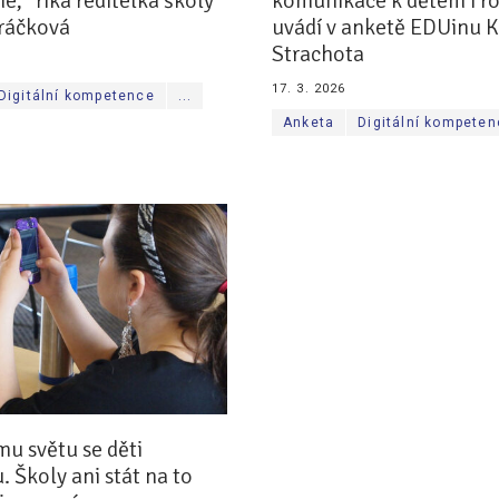
é,“ říká ředitelka školy
komunikace k dětem i r
ráčková
uvádí v anketě EDUinu K
Strachota
17. 3. 2026
Digitální kompetence
...
Anketa
Digitální kompete
mu světu se děti
 Školy ani stát na to