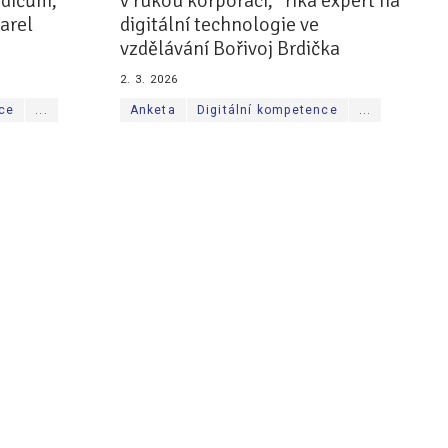
odičům,“
v rukou korporací,“ říká expert na
arel
digitální technologie ve
vzdělávání Bořivoj Brdička
2. 3. 2026
nce
...
Anketa
Digitální kompetence
...