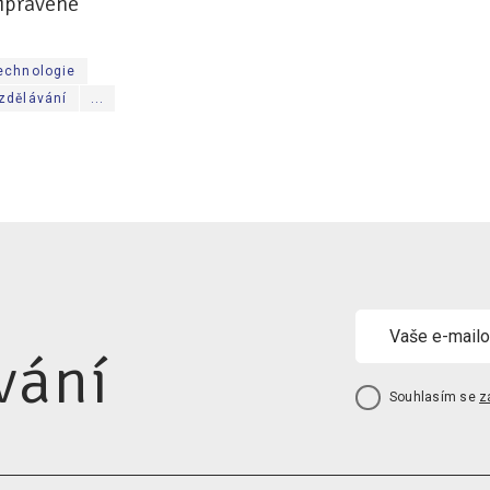
řipravené
technologie
vzdělávání
...
vání
Souhlasím se
z