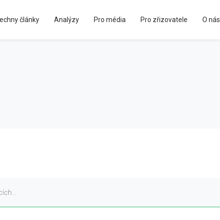
echny články
Analýzy
Pro média
Pro zřizovatele
O nás
Kápézetka - průvodce pro zřizovatele