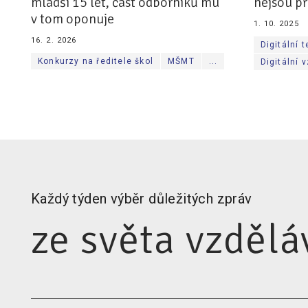
mladší 15 let, část odborníků mu
nejsou p
v tom oponuje
1. 10. 2025
16. 2. 2026
Digitální 
Konkurzy na ředitele škol
MŠMT
...
Digitální 
Každý týden výběr důležitých zpráv
ze světa vzdělá