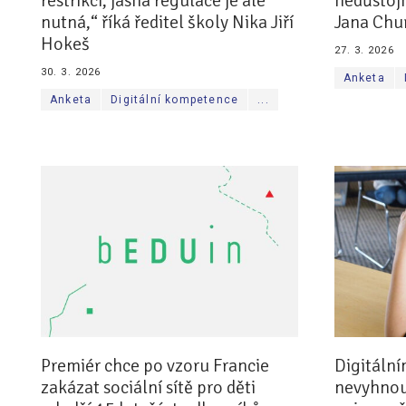
restrikcí, jasná regulace je ale
nedůstojn
nutná,“ říká ředitel školy Nika Jiří
Jana Chu
Hokeš
27. 3. 2026
30. 3. 2026
Anketa
Anketa
Digitální kompetence
...
Premiér chce po vzoru Francie
Digitální
zakázat sociální sítě pro děti
nevyhnou.