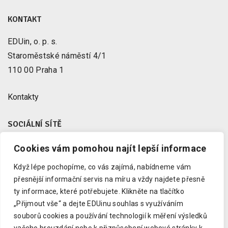
KONTAKT
EDUin, o. p. s.
Staroměstské náměstí 4/1
110 00 Praha 1
Kontakty
SOCIÁLNÍ SÍTĚ
Cookies vám pomohou najít lepší informace
Facebook
X
Když lépe pochopíme, co vás zajímá, nabídneme vám
Instagram
přesnější informační servis na míru a vždy najdete přesně
Youtube
ty informace, které potřebujete.
Klikněte na tlačítko
„Přijmout vše“ a dejte EDUinu souhlas s využíváním
LinkedIn
souborů cookies a používání technologií k měření výsledků