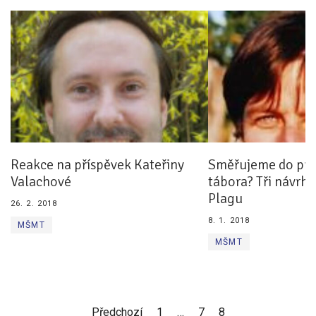
Pro zřizovatele
Konference Lepší škola
Kápézetka - průvodce pro zřizovatele
Klub zřizovatelů
O nás
Reakce na příspěvek Kateřiny
Směřujeme do pr
O nás
Valachové
tábora? Tři návrh
Partneři a dárci
Plagu
26. 2. 2018
8. 1. 2018
Kontakty
MŠMT
MŠMT
Předchozí
1
…
7
8