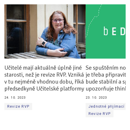
Pro zřizovatele
Konference Lepší škola
Kápézetka - průvodce pro zřizovatele
Klub zřizovatelů
O nás
Učitelé mají aktuálně úplně jiné
Se spuštěním nový
O nás
starosti, než je revize RVP. Vzniká
je třeba připravit 
Partneři a dárci
v tu nejméně vhodnou dobu, říká
bude stabilní a spr
předsedkyně Učitelské platformy
upozorňuje think 
Kontakty
24. 10. 2023
23. 10. 2023
Revize RVP
Jednotné přijímací z
Revize RVP