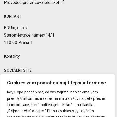
Průvodce pro zřizovatele škol
KONTAKT
EDUin, o. p. s.
Staroměstské náměstí 4/1
110 00 Praha 1
Kontakty
SOCIÁLNÍ SÍTĚ
Cookies vám pomohou najít lepší informace
Facebook
X
Když lépe pochopíme, co vás zajímá, nabídneme vám
Instagram
přesnější informační servis na míru a vždy najdete přesně
Youtube
ty informace, které potřebujete.
Klikněte na tlačítko
„Přijmout vše“ a dejte EDUinu souhlas s využíváním
LinkedIn